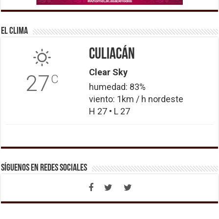
El Clima
Culiacán
Clear Sky
27
C
humedad: 83%
viento: 1km / h nordeste
H 27 • L 27
Síguenos en Redes Sociales