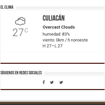
El Clima
Culiacán
Overcast Clouds
27
C
humedad: 83%
viento: 0km / h noroeste
H 27 • L 27
Síguenos en Redes Sociales