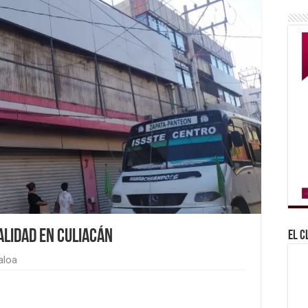
lidad en Culiacán
El C
aloa