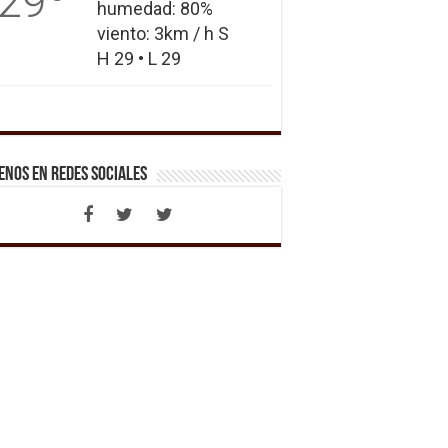
29
humedad: 80%
viento: 3km / h S
H 29 • L 29
enos en Redes Sociales