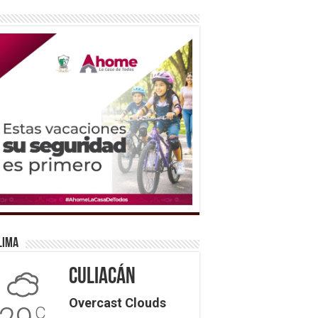
lima
Culiacán
Overcast Clouds
C