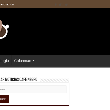
nanciación
ología
Columnas
ar Noticias Café Negro