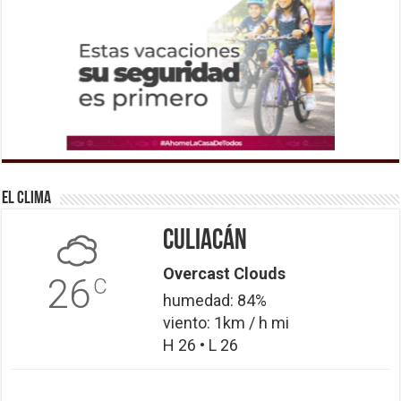
El Clima
Culiacán
Overcast Clouds
26
C
humedad: 84%
viento: 1km / h mi
H 26 • L 26