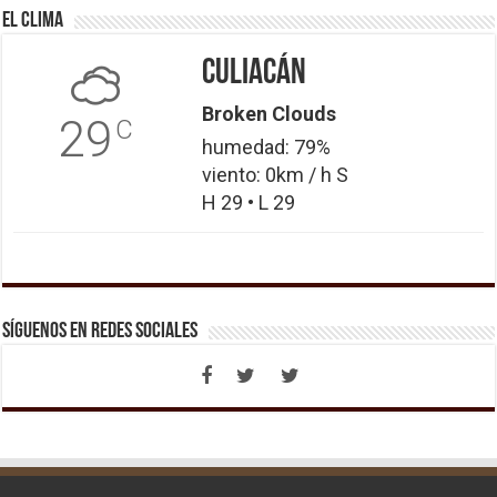
El Clima
Culiacán
Broken Clouds
29
C
humedad: 79%
viento: 0km / h S
H 29 • L 29
Síguenos en Redes Sociales