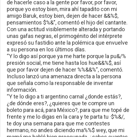
de hacerle caso a la gente por favor, por favor,
porque yo estoy bien, mira ahí tapadito con mi
amigo Baruk, estoy bien, dejen de hacer &&%$,
pensamientos $%&”, comentó el hijo del cantante.
Con una actitud visiblemente alterada y portando
unas gafas negras, el primogénito del intérprete
expresó su fastidio ante la polémica que envuelve
a su persona en los últimos días.
“Y lo digo así porque ya me harte porque la pu&/%
presión social, me tiene hasta los hue&&%$, así
que por favor dejen de hacer %%&&%”, comentó.
Incluso lanzó una amenaza directa a la persona
que señala como la responsable de inventar
información.
“Y te lo digo a ti argentino carnal ¿donde estás?,
¿de dónde eres?, ¿quieres que te compre un
boleto para acá, para México?, para que me topé de
frente y me lo digas en la cara y te parta tu ·$%&/,
te doy una semana para que me contestes
hermano, no andes diciendo ma%%$ wey, que mi
mamá me habló bien preocupada, ¿sabes cuantas