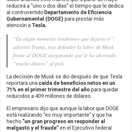
reducirá a “uno o dos días” el tiempo que le dedica
al controvertido
Departamento de Eficiencia
Gubernamental (DOGE)
para prestar más
atención a
Tesla.
“En algún momento tendremos que dejarlo ir”,
advirtió Trump, tras defender la labor de Musk
frente al DOGE asegurando que le ha ahorrado
“mucho dinero” al país.
La decisión de Musk se dio después de que Tesla
reportara una
caída de beneficios netos en un
71% en el primer trimestre del año
para quedar
reducidos a 409 millones de dólares.
El empresario dijo que aunque la labor que DOGE
está realizando “es muy importante” y que ha
hecho
“un gran progreso en responder al
malgasto y el fraude”
en el Ejecutivo federal