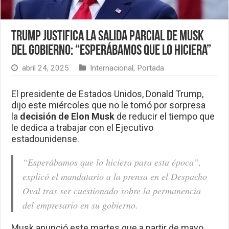
Trump justifica la salida parcial de Musk
del Gobierno: “Esperábamos que lo hiciera”
abril 24, 2025
Internacional
,
Portada
El presidente de Estados Unidos, Donald Trump,
dijo este miércoles que no le tomó por sorpresa
la
decisión de Elon Musk
de reducir el tiempo que
le dedica a trabajar con el Ejecutivo
estadounidense.
“Esperábamos que lo hiciera para esta época”,
explicó el mandatario a la prensa en el Despacho
Oval tras ser cuestionado sobre la permanencia
del empresario en su gobierno.
Musk anunció este martes que a partir de mayo