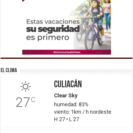
El Clima
Culiacán
Clear Sky
27
C
humedad: 83%
viento: 1km / h nordeste
H 27 • L 27