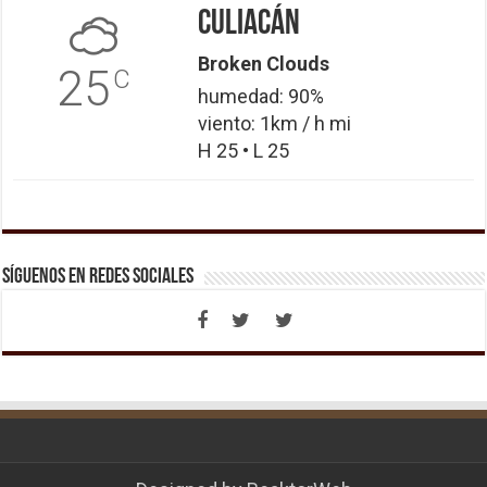
Culiacán
Broken Clouds
25
C
humedad: 90%
viento: 1km / h mi
H 25 • L 25
Síguenos en Redes Sociales