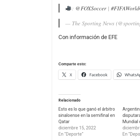
:
@FOXSoccer
|
#FIFAWorld
— The Sporting News (@sporti
Con información de EFE
Comparte esto:
X
Facebook
WhatsA
Relacionado
Esto es lo que ganó el árbitro
Argentin
sinaloense en la semifinal en
disputará
Qatar
Mundial 
diciembre 15, 2022
diciembr
En "Deporte"
En "Depo