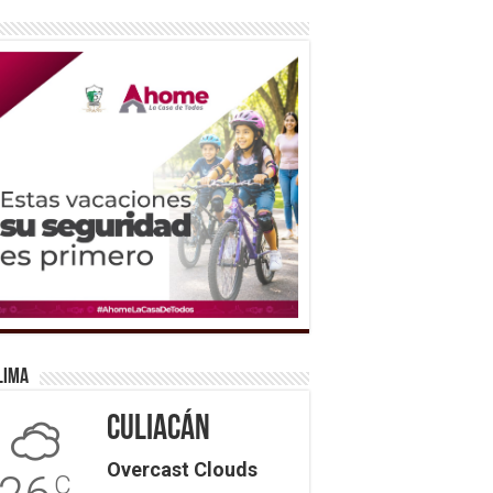
lima
Culiacán
Overcast Clouds
C