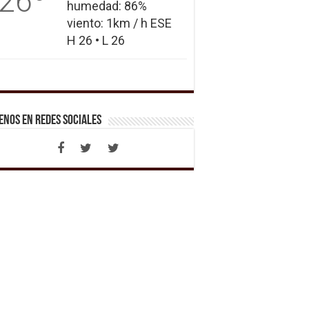
26
humedad: 86%
viento: 1km / h ESE
H 26 • L 26
enos en Redes Sociales