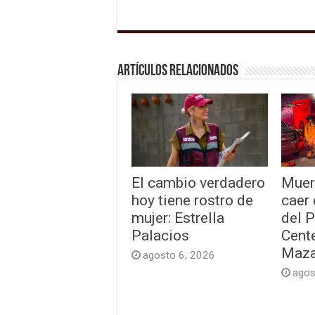
Artículos relacionados
El cambio verdadero
Muer
hoy tiene rostro de
caer
mujer: Estrella
del 
Palacios
Cente
Maza
agosto 6, 2026
agos