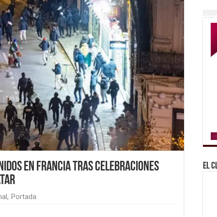
nidos en Francia tras celebraciones
El C
atar
nal
,
Portada