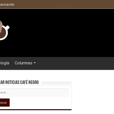
nanciación
ología
Columnas
ar Noticias Café Negro