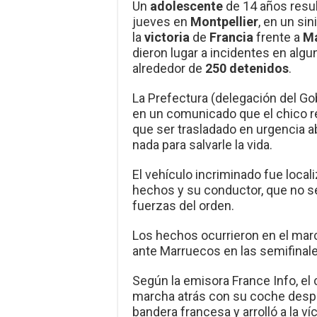
Un
adolescente
de 14 años resu
jueves en
Montpellier
, en un si
la
victoria
de
Francia
frente a
M
dieron lugar a incidentes en al
alrededor de
250 detenidos
.
La Prefectura (delegación del G
en un comunicado que el chico r
que ser trasladado en urgencia a
nada para salvarle la vida.
El vehículo incriminado fue local
hechos y su conductor, que no s
fuerzas del orden.
Los hechos ocurrieron en el marc
ante Marruecos en las semifinale
Según la emisora France Info, el
marcha atrás con su coche despu
bandera francesa y arrolló a la ví