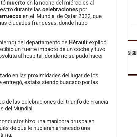
ltó
muerto
en la noche del miércoles al
niestro durante las
celebraciones
por
arruecos
en el Mundial de Qatar 2022, que
gunas ciudades francesas, donde hubo
obierno) del departamento de
Hérault
explicó
ecibió un fuerte impacto de un coche y tuvo
Sígu
bsoluta al hospital, donde no se pudo hacer
izado en las proximidades del lugar de los
e entregó, estaba siendo buscado por las
o de las celebraciones del triunfo de Francia
s del Mundial.
 conductor hizo una maniobra brusca en
és de que le hubieran arrancado una
ctima.