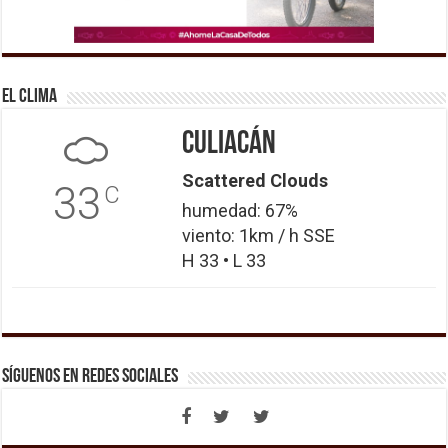
El Clima
Culiacán
Scattered Clouds
33
C
humedad: 67%
viento: 1km / h SSE
H 33 • L 33
Síguenos en Redes Sociales