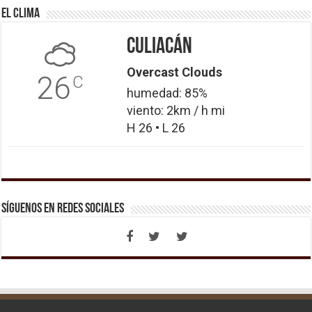
El Clima
Culiacán
Overcast Clouds
26
C
humedad: 85%
viento: 2km / h mi
H 26 • L 26
Síguenos en Redes Sociales