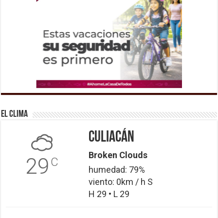
El Clima
Culiacán
Broken Clouds
29
C
humedad: 79%
viento: 0km / h S
H 29 • L 29