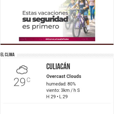
El Clima
Culiacán
Overcast Clouds
29
C
humedad: 80%
viento: 3km / h S
H 29 • L 29