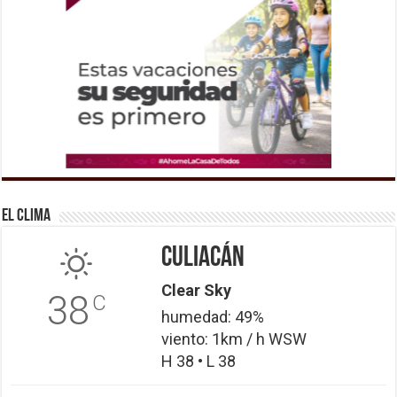
El Clima
Culiacán
Clear Sky
38
C
humedad: 49%
viento: 1km / h WSW
H 38 • L 38