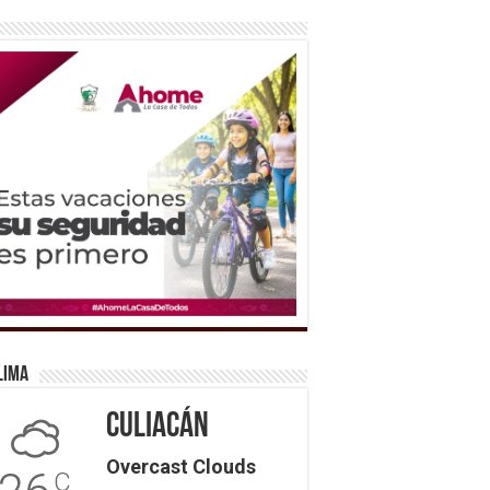
lima
Culiacán
Overcast Clouds
C