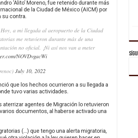
jandro ‘Alito’ Moreno, fue retenido durante más
ernacional de la Ciudad de México (AICM) por
 su contra.
! Hoy, a mi llegada al aeropuerto de la Ciudad
atorias me retuvieron durante más de una
tación no oficial. ¡Ni así nos van a meter
Sígu
tter.com/NOVDvgacWi
renoc)
July 10, 2022
nció que los hechos ocurrieron a su llegada a
nde tuvo varias actividades.
 aterrizar agentes de Migración lo retuvieron
ar varios documentos, al haberse activado una
atorias (…) que tengo una alerta migratoria,
ué otra violación a la ley quieren hacer en