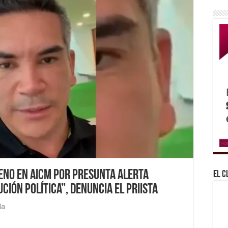
reno en AICM por presunta alerta
El C
ción política”, denuncia el priista
da