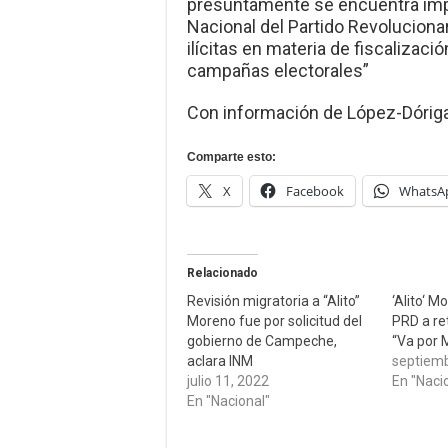
presuntamente se encuentra impl
Nacional del Partido Revolucionar
ilícitas en materia de fiscalizac
campañas electorales”
Con información de López-Dóriga 
Comparte esto:
X
Facebook
WhatsA
Relacionado
Revisión migratoria a “Alito”
‘Alito‘ M
Moreno fue por solicitud del
PRD a re
gobierno de Campeche,
“Va por 
aclara INM
septiemb
julio 11, 2022
En "Naci
En "Nacional"