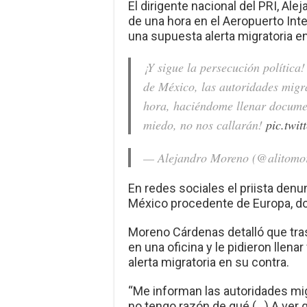
El dirigente nacional del PRI, Ale
de una hora en el Aeropuerto Int
una supuesta alerta migratoria en
¡Y sigue la persecución política
de México, las autoridades migr
hora, haciéndome llenar documen
miedo, no nos callarán!
pic.twi
— Alejandro Moreno (@alitomo
En redes sociales el priista denu
México procedente de Europa, do
Moreno Cárdenas detalló que tras
en una oficina y le pidieron llen
alerta migratoria en su contra.
“Me informan las autoridades migr
no tengo razón de qué (…) A ver q