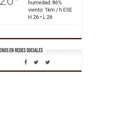
26
humedad: 86%
viento: 1km / h ESE
H 26 • L 26
enos en Redes Sociales