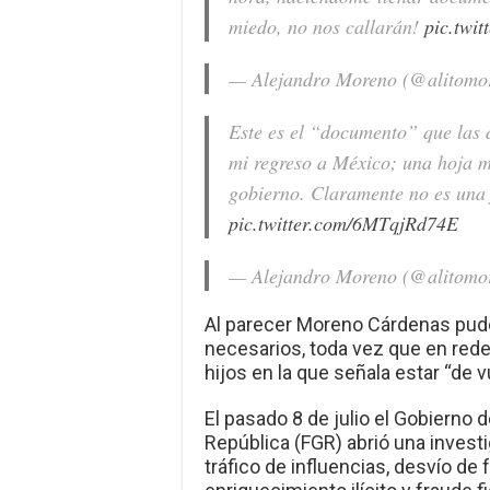
miedo, no nos callarán!
pic.twi
— Alejandro Moreno (@alitomo
Este es el “documento” que las 
mi regreso a México; una hoja ma
gobierno. Claramente no es una f
pic.twitter.com/6MTqjRd74E
— Alejandro Moreno (@alitomo
Al parecer Moreno Cárdenas pudo 
necesarios, toda vez que en rede
hijos en la que señala estar “de v
El pasado 8 de julio el Gobierno 
República (FGR) abrió una invest
tráfico de influencias, desvío de