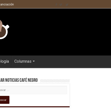
nanciación
ología
Columnas
ar Noticias Café Negro