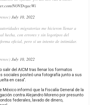
tter.com/NOVDvgacWi
renoc)
July 10, 2022
autoridades migratorias me hicieron llenar a
l hecha, con errores y sin logotipos del
orma oficial, pero sí un intento de intimidar.
renoc)
July 10, 2022
salir del AICM tras llenar los formatos
s sociales posteó una fotografía junto a sus
uelta en casa”.
de México informó que la Fiscalía General de la
igación contra Alejandro Moreno por presunto
 fondos federales, lavado de dinero,