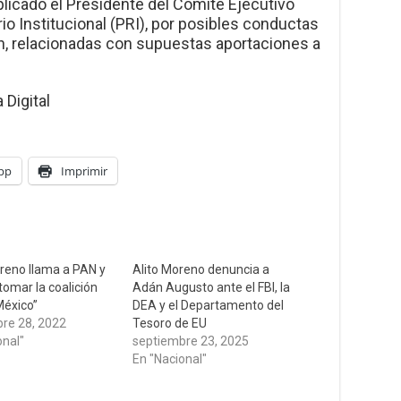
icado el Presidente del Comité Ejecutivo
io Institucional (PRI), por posibles conductas
ión, relacionadas con supuestas aportaciones a
Digital
pp
Imprimir
oreno llama a PAN y
Alito Moreno denuncia a
tomar la coalición
Adán Augusto ante el FBI, la
México”
DEA y el Departamento del
re 28, 2022
Tesoro de EU
onal"
septiembre 23, 2025
En "Nacional"