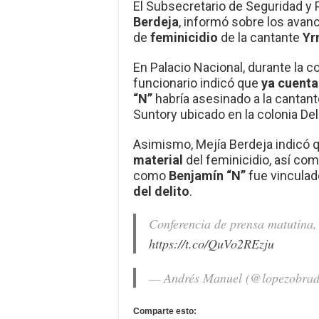
El Subsecretario de Seguridad y
Berdeja
, informó sobre los avanc
de
feminicidio
de la cantante
Yr
En Palacio Nacional, durante la c
funcionario indicó que
ya cuenta
“N”
habría asesinado a la cantant
Suntory ubicado en la colonia Del
Asimismo, Mejía Berdeja indicó 
material
del feminicidio, así c
como
Benjamín “N”
fue vincula
del delito
.
Conferencia de prensa matutina,
https://t.co/QuVo2REzju
— Andrés Manuel (@lopezobra
Comparte esto: