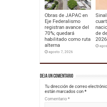
Obras de JAPAC en
Sina
Eje Federalismo
cuart
registran avance del
naci
70%; quedará
de d
habilitado como ruta
2026
alterna
agos
agosto 7, 2026
Deja un comentario
Tu dirección de correo electrónic
están marcados con
*
Comentario
*