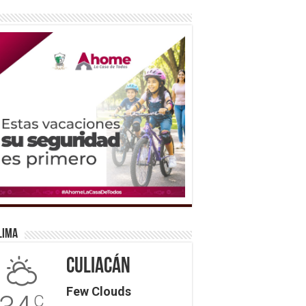
lima
Culiacán
Few Clouds
C