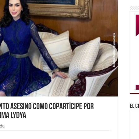
nto asesino como copartícipe por
El C
Yrma Lydya
da