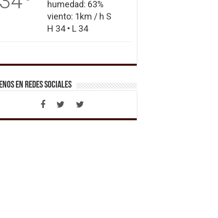
34
humedad: 63%
viento: 1km / h S
H 34 • L 34
enos en Redes Sociales