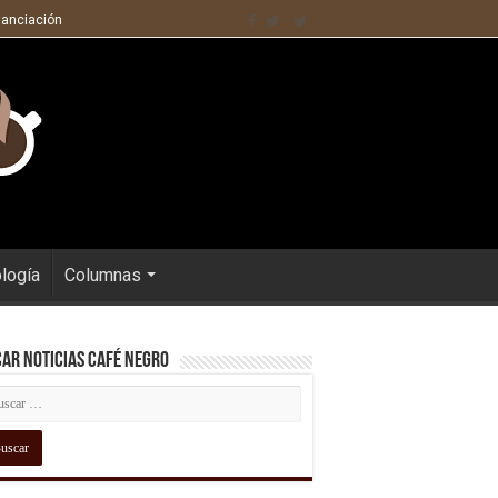
nanciación
ología
Columnas
ar Noticias Café Negro