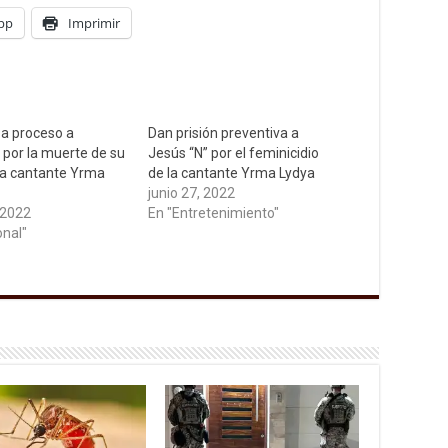
pp
Imprimir
 a proceso a
Dan prisión preventiva a
por la muerte de su
Jesús “N” por el feminicidio
la cantante Yrma
de la cantante Yrma Lydya
junio 27, 2022
 2022
En "Entretenimiento"
onal"