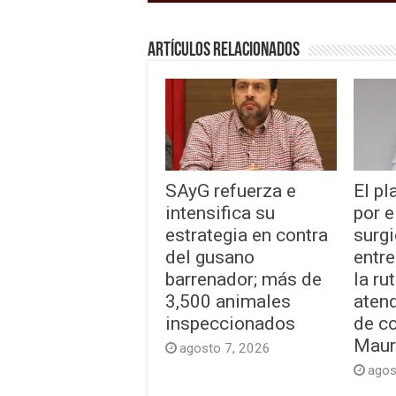
Artículos relacionados
SAyG refuerza e
El pl
intensifica su
por e
estrategia en contra
surgi
del gusano
entre
barrenador; más de
la ru
3,500 animales
aten
inspeccionados
de co
Maur
agosto 7, 2026
agos