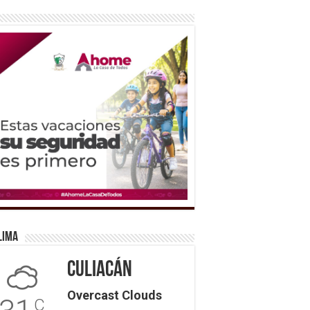
lima
Culiacán
Overcast Clouds
C