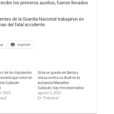
ecibir los primeros auxilios, fueron llevados
gentes de la Guardia Nacional trabajaron en
cias del fatal accidente.
pp
Imprimir
o de los tripulantes
Grúa se queda sin llanta y
mioneta que volcó en
choca contra un Audi en la
sta Culiacán-
autopista Mazatlán-
n
Culiacán; hay tres lesionados
9, 2023
agosto 5, 2025
iaca"
En "Policiaca"