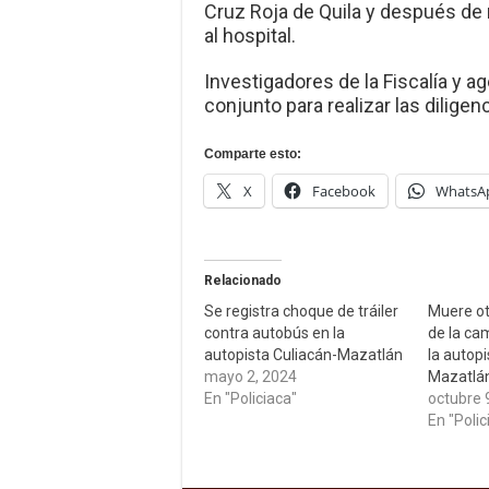
Cruz Roja de Quila y después de r
al hospital.
Investigadores de la Fiscalía y a
conjunto para realizar las diligen
Comparte esto:
X
Facebook
WhatsA
Relacionado
Se registra choque de tráiler
Muere otr
contra autobús en la
de la ca
autopista Culiacán-Mazatlán
la autopi
mayo 2, 2024
Mazatlá
En "Policiaca"
octubre 
En "Polic