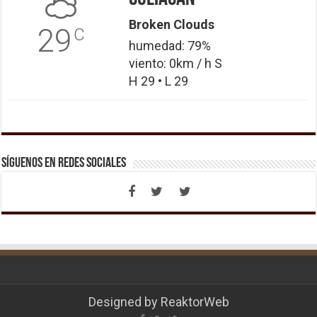
Broken Clouds
29
C
humedad: 79%
viento: 0km / h S
H 29 • L 29
Síguenos en Redes Sociales
Designed by
ReaktorWeb