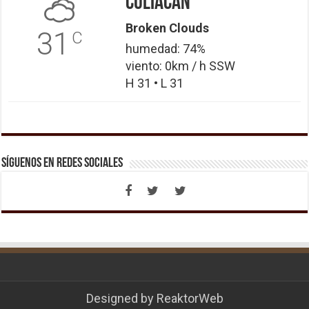
Culiacán
Broken Clouds
31
C
humedad: 74%
viento: 0km / h SSW
H 31 • L 31
Síguenos en Redes Sociales
Designed by
ReaktorWeb