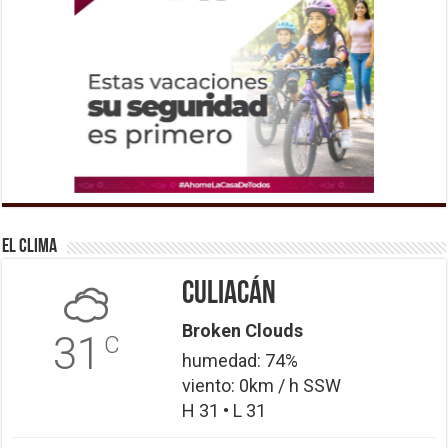
El Clima
Culiacán
Broken Clouds
31
C
humedad: 74%
viento: 0km / h SSW
H 31 • L 31