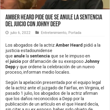
Amber Heard pide que se anule la sentencia
del juicio con Johny Deep
julio 6, 2022
Entretenimiento
,
Portada
Los abogados de la actriz
Amber Heard
pidió a la
justicia estadounidense
que
anule
la
sentencia
que se le impuso en
el
juicio
por difamación de su exesposo
Johnny
Depp
y que ordene la celebración de un nuevo
proceso, informan medio locales.
Según la apelación presentada por el equipo legal
de la actriz ante el juzgado de Fairfax, en Virginia, el
pasado 1 julio, los abogados de la actriz afirman
que los daños reconocidos a Depp por la
publicación de un artículo en el que Heard decía,
sin citar a su ex esposo, haber sido objeto de