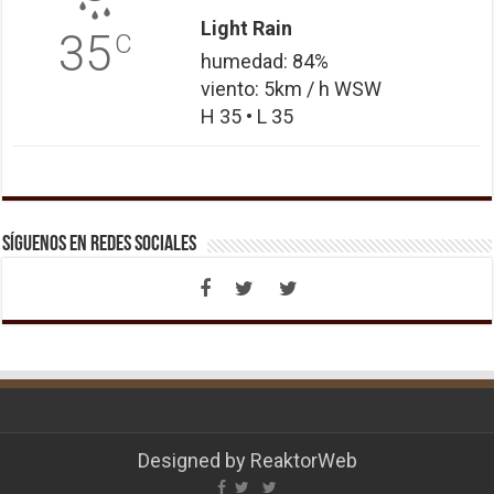
Light Rain
35
C
humedad: 84%
viento: 5km / h WSW
H 35 • L 35
Síguenos en Redes Sociales
Designed by
ReaktorWeb