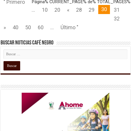
" Primero
Página% CURRENT_PAGE% de% TOTAL_PAGES%
30
...
10
20
«
28
29
31
32
»
40
50
60
...
Último "
Buscar Noticias Café Negro