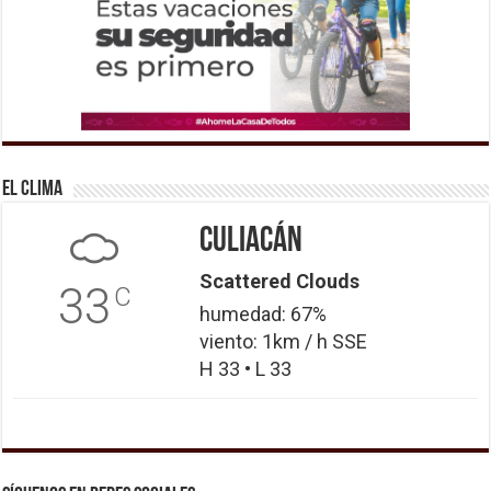
El Clima
Culiacán
Scattered Clouds
33
C
humedad: 67%
viento: 1km / h SSE
H 33 • L 33