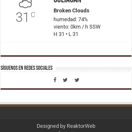
Broken Clouds
31
C
humedad: 74%
viento: 0km / h SSW
H 31 • L 31
Síguenos en Redes Sociales
Designed by
ReaktorWeb