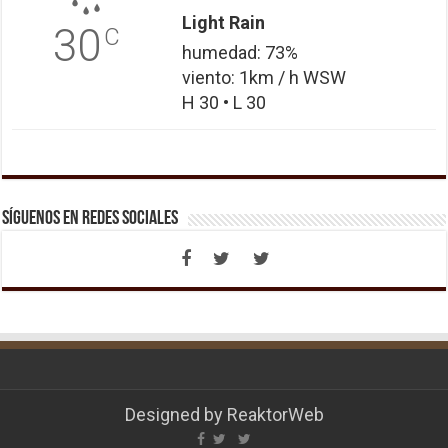
Light Rain
30
C
humedad: 73%
viento: 1km / h WSW
H 30 • L 30
Síguenos en Redes Sociales
Designed by
ReaktorWeb