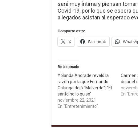
será muy íntima y piensan tomar 
Covid-19, por lo que se espera 
allegados asistan al esperado ev
Comparte esto:
X
Facebook
WhatsA
Relacionado
Yolanda Andrade reveló la
Carmen 
razón por la que Fernando
dejar el r
Colunga dejó “Malverde”: “El
noviembr
santo no lo quiso”
En "Entr
noviembre 22, 2021
En "Entretenimiento"