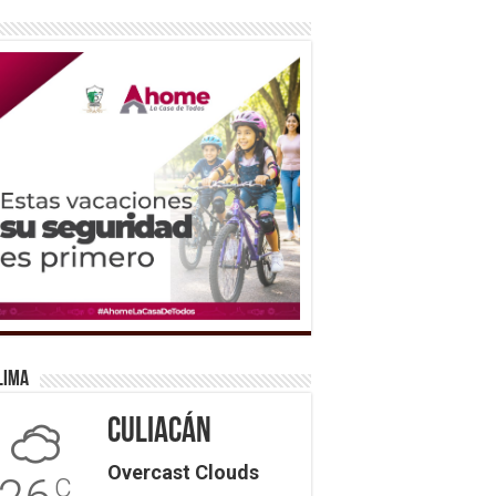
lima
Culiacán
Overcast Clouds
C