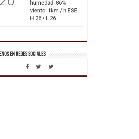
26
humedad: 86%
viento: 1km / h ESE
H 26 • L 26
enos en Redes Sociales