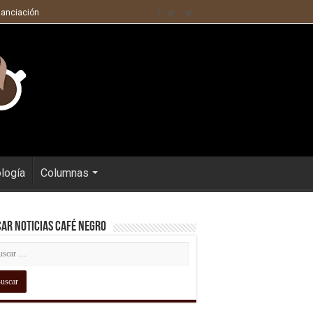
nanciación
ología
Columnas
ar Noticias Café Negro