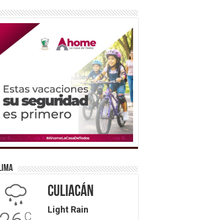
lima
Culiacán
Light Rain
C