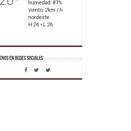
26
humedad: 87%
viento: 2km / h
nordeste
H 26 • L 26
enos en Redes Sociales