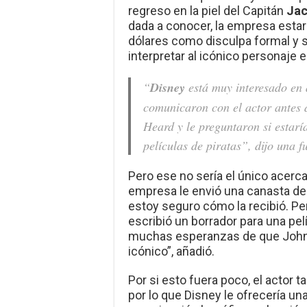
regreso en la piel del Capitán
Jac
dada a conocer, la empresa estar
dólares como disculpa formal y so
interpretar al icónico personaje 
“
Disney
está muy interesado en 
comunicaron con el actor antes 
Heard y le preguntaron si estarí
películas de piratas”, dijo una f
Pero ese no sería el único acerc
empresa le envió una canasta de 
estoy seguro cómo la recibió. Pe
escribió un borrador para una pel
muchas esperanzas de que John
icónico”, añadió.
Por si esto fuera poco, el actor 
por lo que Disney le ofrecería u