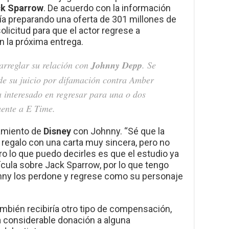
k Sparrow
. De acuerdo con la información
ía preparando una oferta de 301 millones de
licitud para que el actor regrese a
en la próxima entrega.
arreglar su relación con
Johnny Depp
. Se
de su juicio por difamación contra Amber
a interesado en regresar para una o dos
uente a E Time.
amiento de
Disney
con Johnny. “Sé que la
regalo con una carta muy sincera, pero no
ro lo que puedo decirles es que el estudio ya
ícula sobre Jack Sparrow, por lo que tengo
ny los perdone y regrese como su personaje
también recibiría otro tipo de compensación,
na considerable donación a alguna