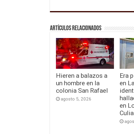
Artículos relacionados
Hieren a balazos a
Era p
un hombre en la
en L
colonia San Rafael
ident
hall
agosto 5, 2026
en L
Culi
agos