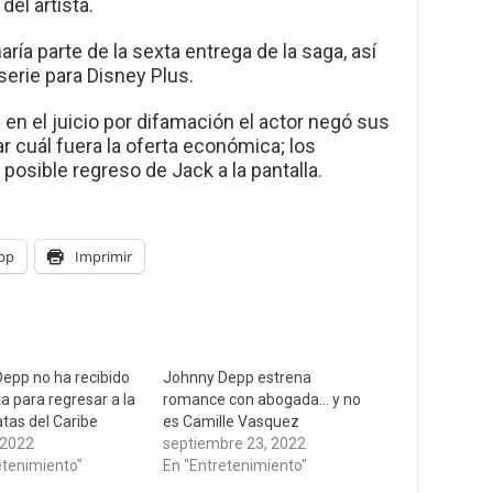
del artista.
ría parte de la sexta entrega de la saga, así
erie para Disney Plus.
en el juicio por difamación el actor negó sus
ar cuál fuera la oferta económica; los
 posible regreso de Jack a la pantalla.
pp
Imprimir
epp no ha recibido
Johnny Depp estrena
a para regresar a la
romance con abogada… y no
atas del Caribe
es Camille Vasquez
 2022
septiembre 23, 2022
etenimiento"
En "Entretenimiento"