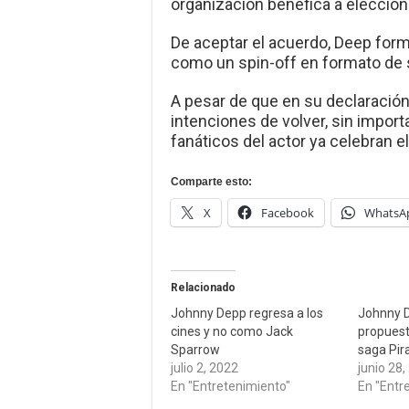
organización benéfica a elección 
De aceptar el acuerdo, Deep forma
como un spin-off en formato de s
A pesar de que en su declaración 
intenciones de volver, sin import
fanáticos del actor ya celebran el
Comparte esto:
X
Facebook
WhatsA
Relacionado
Johnny Depp regresa a los
Johnny D
cines y no como Jack
propuest
Sparrow
saga Pir
julio 2, 2022
junio 28,
En "Entretenimiento"
En "Entr