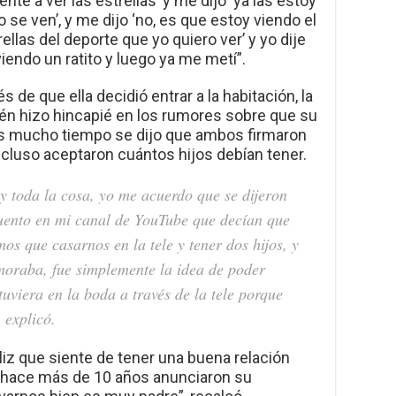
te a ver las estrellas’ y me dijo ‘ya las estoy
o se ven’, y me dijo ‘no, es que estoy viendo el
ellas del deporte que yo quiero ver’ y yo dije
viendo un ratito y luego ya me metí”.
 de que ella decidió entrar a la habitación, la
ién hizo hincapié en los rumores sobre que su
es mucho tiempo se dijo que ambos firmaron
ncluso aceptaron cuántos hijos debían tener.
y toda la cosa, yo me acuerdo que se dijeron
cuento en mi canal de YouTube que decían que
os que casarnos en la tele y tener dos hijos, y
oraba, fue simplemente la idea de poder
stuviera en la boda a través de la tele porque
 explicó.
liz que siente de tener una buena relación
 hace más de 10 años anunciaron su