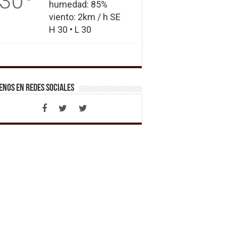
30
humedad: 85%
viento: 2km / h SE
H 30 • L 30
enos en Redes Sociales