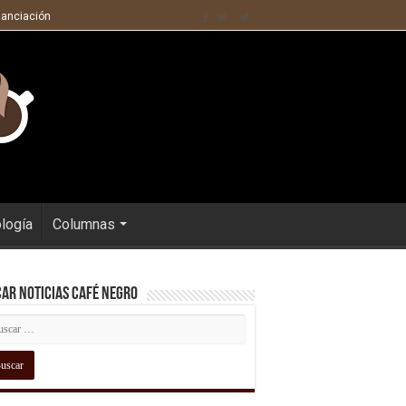
nanciación
ología
Columnas
ar Noticias Café Negro