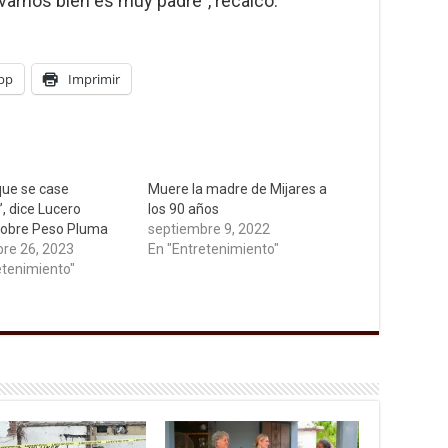
evarnos bien es muy padre”, recalcó.
pp
Imprimir
que se case
Muere la madre de Mijares a
, dice Lucero
los 90 años
sobre Peso Pluma
septiembre 9, 2022
re 26, 2023
En "Entretenimiento"
etenimiento"