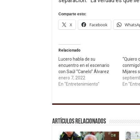
separación. “La verdad es que ll
Comparte esto:
X
Facebook
WhatsA
Relacionado
Lucero habla de su
“Quiero 
encuentro en el escenario
conmigo”
con Saúl “Canelo” Álvarez
Mijares 
enero 7, 2022
septiemb
En "Entretenimiento"
En "Entr
Artículos relacionados