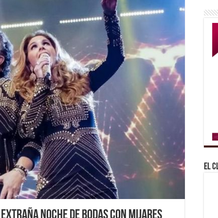
El C
 extraña noche de bodas con Mijares