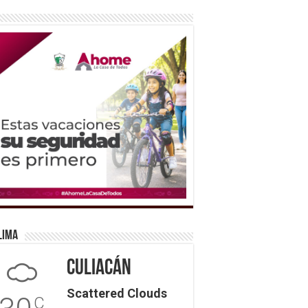
lima
Culiacán
Scattered Clouds
C