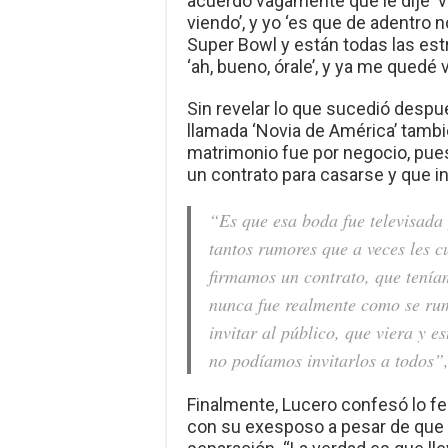
acuerdo vagamente que le dije ‘ven
viendo’, y yo ‘es que de adentro n
Super Bowl y están todas las estr
‘ah, bueno, órale’, y ya me quedé 
Sin revelar lo que sucedió después
llamada ‘Novia de América’ tamb
matrimonio fue por negocio, pu
un contrato para casarse y que i
“Es que esa boda fue televisada 
tantos rumores que a veces les 
firmamos un contrato, que teníam
nunca fue realmente como se rum
invitar al público, que viera y e
no podíamos invitarlos a todos”,
Finalmente, Lucero confesó lo fe
con su exesposo a pesar de que