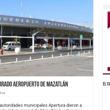
errado Aeropuerto de Mazatlán
El C
aloa
s autoridades municipales Apertura dieron a