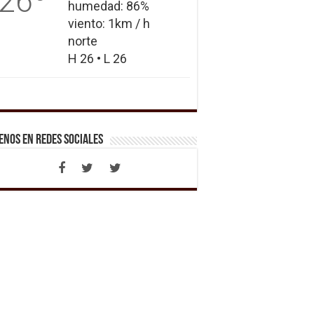
26
humedad: 86%
viento: 1km / h
norte
H 26 • L 26
enos en Redes Sociales