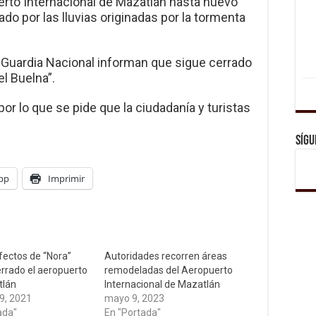
erto Internacional de Mazatlán hasta nuevo
do por las lluvias originadas por la tormenta
y Guardia Nacional informan que sigue cerrado
el Buelna”.
por lo que se pide que la ciudadanía y turistas
Sígu
pp
Imprimir
efectos de “Nora”
Autoridades recorren áreas
rrado el aeropuerto
remodeladas del Aeropuerto
tlán
Internacional de Mazatlán
9, 2021
mayo 9, 2023
ada"
En "Portada"