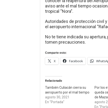
conocer la reapertura del Aeropu
aviso ante el mal tiempo ocasiona
tropical “Nora”.
Autoridades de protección civil 
el aeropuerto internacional “Rafa
No te tiene indicada su apertura, 
tomen precauciones.
Comparte esto:
X
Facebook
WhatsA
Relacionado
También Culiacán cierra su
Por los 
aeropuerto por el mal tiempo
queda ce
agosto 30, 2021
de Maza
En "Portada"
agosto 2
En "Port