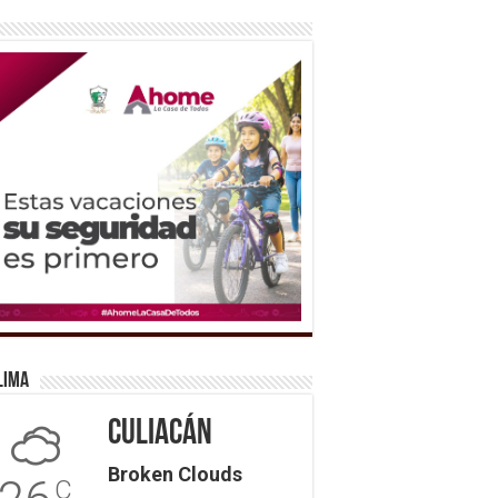
lima
Culiacán
Broken Clouds
C