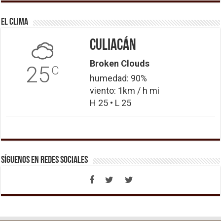
El Clima
Culiacán
Broken Clouds
25
C
humedad: 90%
viento: 1km / h mi
H 25 • L 25
Síguenos en Redes Sociales