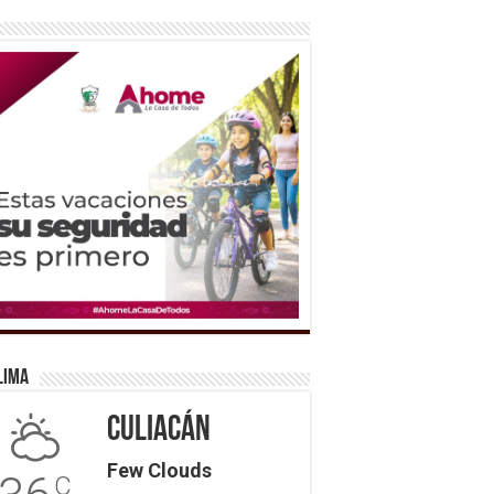
lima
Culiacán
Few Clouds
C