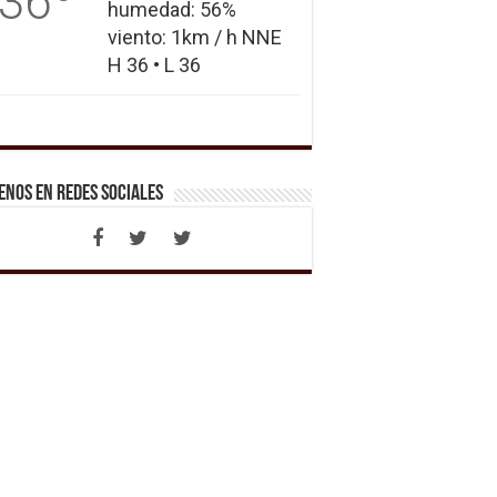
36
humedad: 56%
viento: 1km / h NNE
H 36 • L 36
enos en Redes Sociales